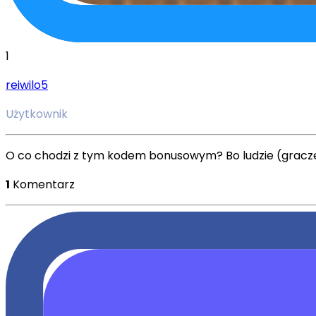
1
reiwilo5
Użytkownik
O co chodzi z tym kodem bonusowym? Bo ludzie (gracz
1
Komentarz