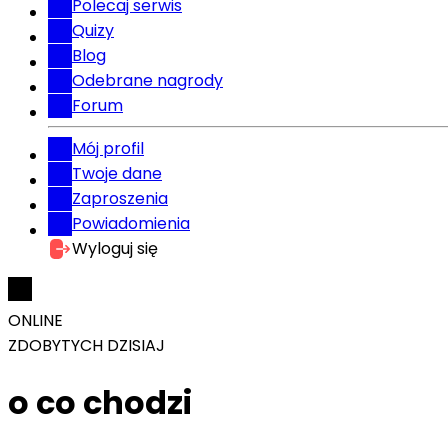
Polecaj serwis
Quizy
Blog
Odebrane nagrody
Forum
Mój profil
Twoje dane
Zaproszenia
Powiadomienia
Wyloguj się
ONLINE
ZDOBYTYCH DZISIAJ
o co chodzi