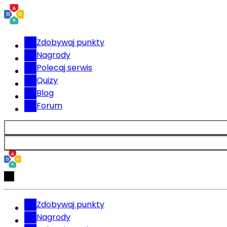
Zdobywaj punkty
Nagrody
Polecaj serwis
Quizy
Blog
Forum
Zdobywaj punkty
Nagrody