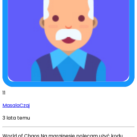
11
MasalaCzaj
3 lata temu
World of Chaos Na marginesie polecam użyć kodu