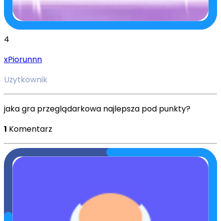
4
xPiorunnn
Użytkownik
jaka gra przeglądarkowa najlepsza pod punkty?
1
Komentarz