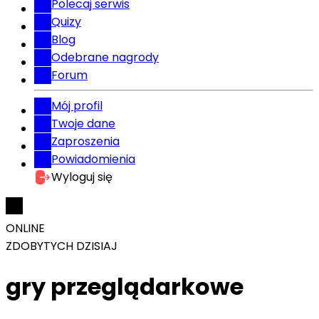
Polecaj serwis
Quizy
Blog
Odebrane nagrody
Forum
Mój profil
Twoje dane
Zaproszenia
Powiadomienia
Wyloguj się
ONLINE
ZDOBYTYCH DZISIAJ
gry przeglądarkowe