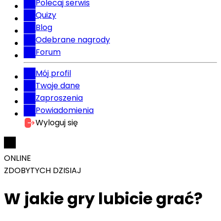
Polecaj serwis
Quizy
Blog
Odebrane nagrody
Forum
Mój profil
Twoje dane
Zaproszenia
Powiadomienia
Wyloguj się
ONLINE
ZDOBYTYCH DZISIAJ
W jakie gry lubicie grać?