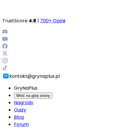
TrustScore
4.8
|
700+ Opinii
kontakt@grynaplus.pl
GryNaPlus
Wróć na górę strony
Nagrody
Quizy
Blog
Forum