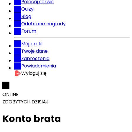
Polecaj serwis
Quizy
Blog
Odebrane nagrody
Forum
Mój profil
Twoje dane
Zaproszenia
Powiadomienia
Wyloguj się
ONLINE
ZDOBYTYCH DZISIAJ
Konto brata