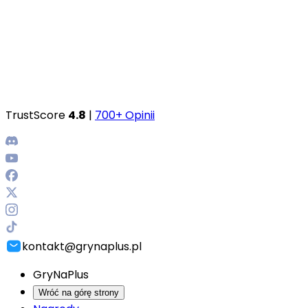
TrustScore
4.8
|
700+ Opinii
kontakt@grynaplus.pl
GryNaPlus
Wróć na górę strony