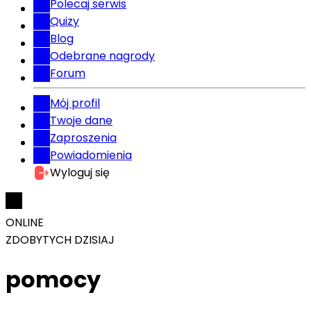
Polecaj serwis
Quizy
Blog
Odebrane nagrody
Forum
Mój profil
Twoje dane
Zaproszenia
Powiadomienia
Wyloguj się
ONLINE
ZDOBYTYCH DZISIAJ
pomocy