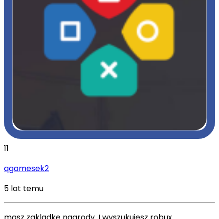
11
qgamesek2
5 lat temu
masz zakladke nagrody. I wyszukujesz robux.