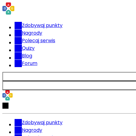
Zdobywaj punkty
Nagrody
Polecaj serwis
Quizy
Blog
Forum
Zdobywaj punkty
Nagrody