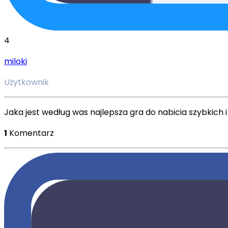
4
miloki
Użytkownik
Jaka jest według was najlepsza gra do nabicia szybkich i
1
Komentarz