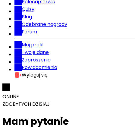
Polecaj serwis
Quizy
Blog
Odebrane nagrody
Forum
Mój profil
Twoje dane
Zaproszenia
Powiadomienia
Wyloguj się
ONLINE
ZDOBYTYCH DZISIAJ
Mam pytanie