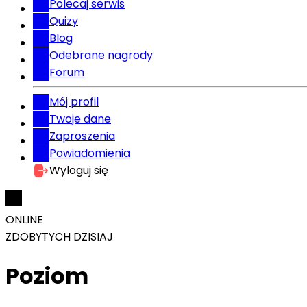
Polecaj serwis
Quizy
Blog
Odebrane nagrody
Forum
Mój profil
Twoje dane
Zaproszenia
Powiadomienia
Wyloguj się
ONLINE
ZDOBYTYCH DZISIAJ
Poziom