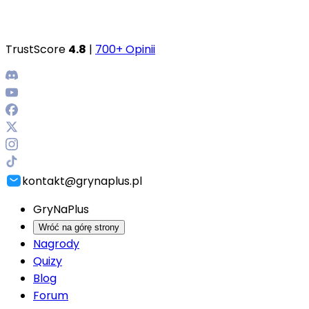
TrustScore
4.8
|
700+ Opinii
kontakt@grynaplus.pl
GryNaPlus
Wróć na górę strony
Nagrody
Quizy
Blog
Forum