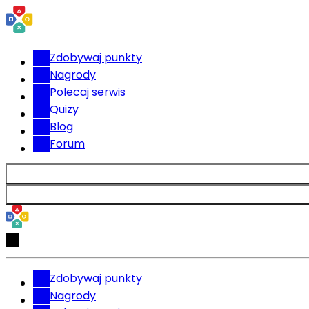
Zdobywaj punkty
Nagrody
Polecaj serwis
Quizy
Blog
Forum
Zdobywaj punkty
Nagrody