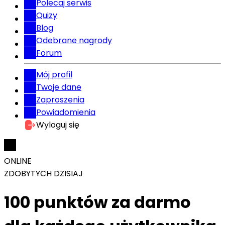
Polecaj serwis
Quizy
Blog
Odebrane nagrody
Forum
Mój profil
Twoje dane
Zaproszenia
Powiadomienia
Wyloguj się
ONLINE
ZDOBYTYCH DZISIAJ
100 punktów za darmo