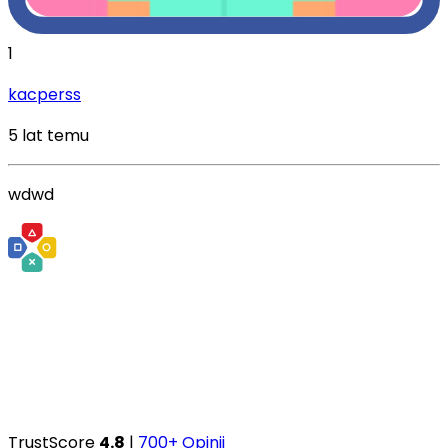
1
kacperss
5 lat temu
wdwd
TrustScore
4.8
|
700+ Opinii