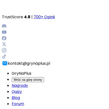
TrustScore
4.8
|
700+ Opinii
kontakt@grynaplus.pl
GryNaPlus
Wróć na górę strony
Nagrody
Quizy
Blog
Forum