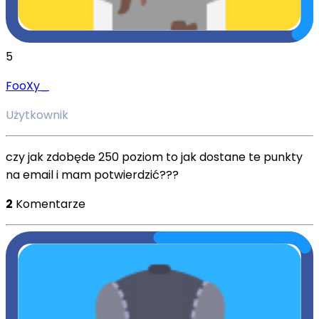
5
FooXy_
Użytkownik
czy jak zdobęde 250 poziom to jak dostane te punkty
na email i mam potwierdzić???
2
Komentarze