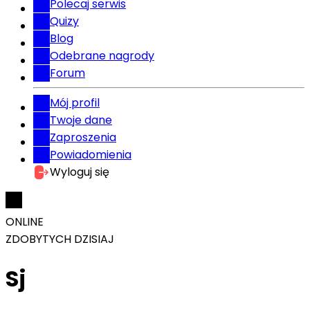
Polecaj serwis
Quizy
Blog
Odebrane nagrody
Forum
Mój profil
Twoje dane
Zaproszenia
Powiadomienia
Wyloguj się
ONLINE
ZDOBYTYCH DZISIAJ
Sj