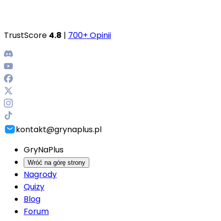
TrustScore
4.8
|
700+ Opinii
kontakt@grynaplus.pl
GryNaPlus
Wróć na górę strony
Nagrody
Quizy
Blog
Forum