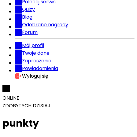
Polecaj serwis
Quizy
Blog
Odebrane nagrody
Forum
Mój profil
Twoje dane
Zaproszenia
Powiadomienia
Wyloguj się
ONLINE
ZDOBYTYCH DZISIAJ
punkty