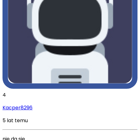
4
Kacper8296
5 lat temu
nie da sie