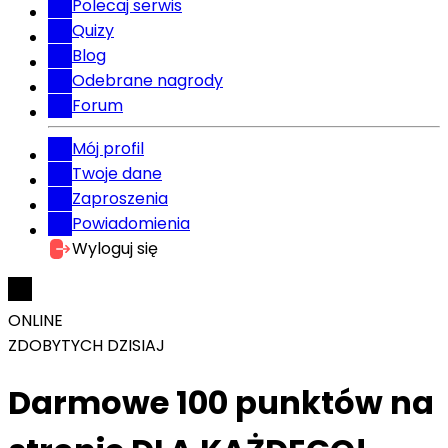
Polecaj serwis
Quizy
Blog
Odebrane nagrody
Forum
Mój profil
Twoje dane
Zaproszenia
Powiadomienia
Wyloguj się
ONLINE
ZDOBYTYCH DZISIAJ
Darmowe 100 punktów na