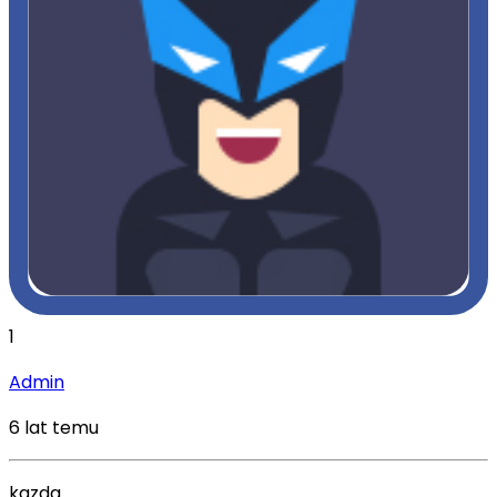
1
Admin
6 lat temu
kazda