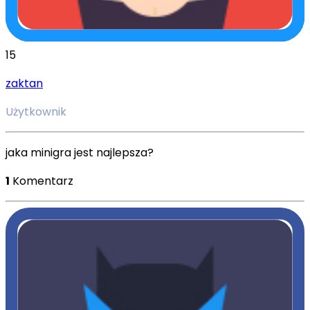
15
zaktan
Użytkownik
jaka minigra jest najlepsza?
1
Komentarz