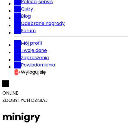
Polecaj serwis
Quizy
Blog
Odebrane nagrody
Forum
Mój profil
Twoje dane
Zaproszenia
Powiadomienia
Wyloguj się
ONLINE
ZDOBYTYCH DZISIAJ
minigry