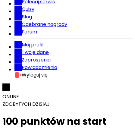
Polecaj serwis
Quizy
Blog
Odebrane nagrody
Forum
Mój profil
Twoje dane
Zaproszenia
Powiadomienia
Wyloguj się
ONLINE
ZDOBYTYCH DZISIAJ
100 punktów na start