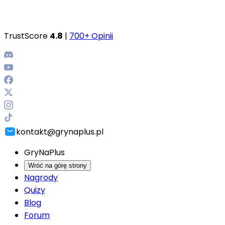
TrustScore
4.8
|
700+ Opinii
kontakt@grynaplus.pl
GryNaPlus
Wróć na górę strony
Nagrody
Quizy
Blog
Forum