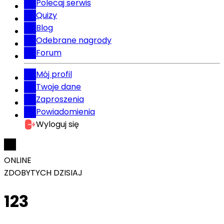
Polecaj serwis
Quizy
Blog
Odebrane nagrody
Forum
Mój profil
Twoje dane
Zaproszenia
Powiadomienia
Wyloguj się
ONLINE
ZDOBYTYCH DZISIAJ
123