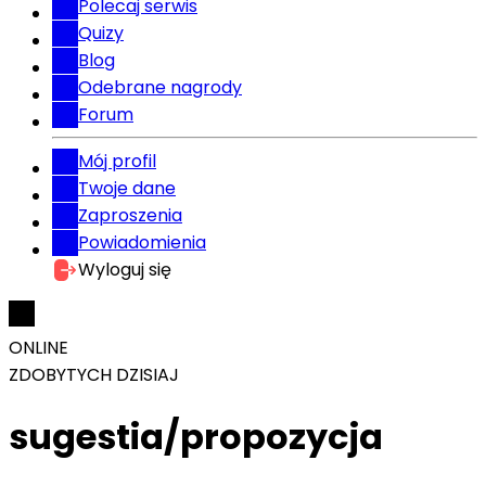
Polecaj serwis
Quizy
Blog
Odebrane nagrody
Forum
Mój profil
Twoje dane
Zaproszenia
Powiadomienia
Wyloguj się
ONLINE
ZDOBYTYCH DZISIAJ
sugestia/propozycja