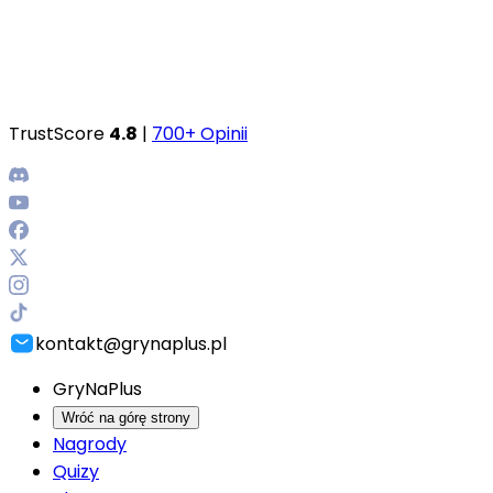
TrustScore
4.8
|
700+ Opinii
kontakt@grynaplus.pl
GryNaPlus
Wróć na górę strony
Nagrody
Quizy