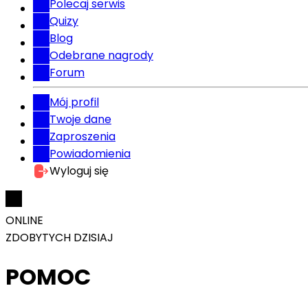
Polecaj serwis
Quizy
Blog
Odebrane nagrody
Forum
Mój profil
Twoje dane
Zaproszenia
Powiadomienia
Wyloguj się
ONLINE
ZDOBYTYCH DZISIAJ
POMOC