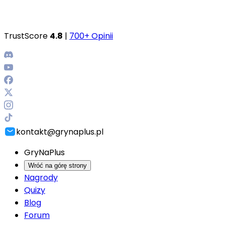
TrustScore
4.8
|
700+ Opinii
kontakt@grynaplus.pl
GryNaPlus
Wróć na górę strony
Nagrody
Quizy
Blog
Forum