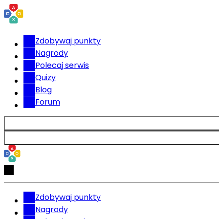
Zdobywaj punkty
Nagrody
Polecaj serwis
Quizy
Blog
Forum
Zdobywaj punkty
Nagrody