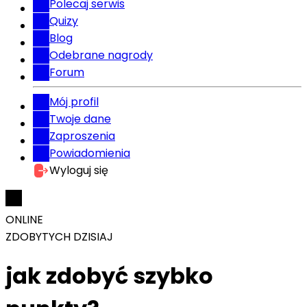
Polecaj serwis
Quizy
Blog
Odebrane nagrody
Forum
Mój profil
Twoje dane
Zaproszenia
Powiadomienia
Wyloguj się
ONLINE
ZDOBYTYCH DZISIAJ
jak zdobyć szybko