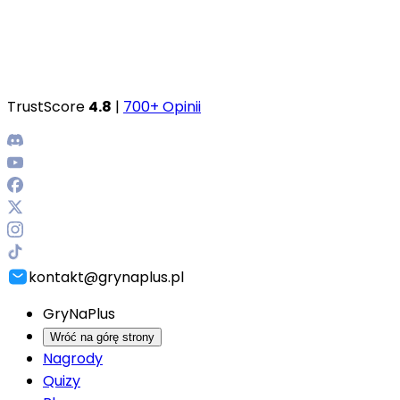
TrustScore
4.8
|
700+ Opinii
kontakt@grynaplus.pl
GryNaPlus
Wróć na górę strony
Nagrody
Quizy