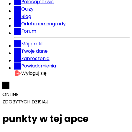
Polecaj serwis
Quizy
Blog
Odebrane nagrody
Forum
Mój profil
Twoje dane
Zaproszenia
Powiadomienia
Wyloguj się
ONLINE
ZDOBYTYCH DZISIAJ
punkty w tej apce