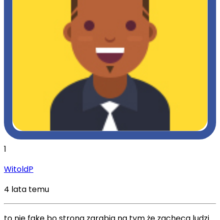
1
WitoldP
4 lata temu
to nie fake bo strona zarabia na tym że zachęca ludzi