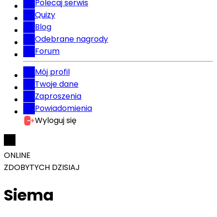
Polecaj serwis
Quizy
Blog
Odebrane nagrody
Forum
Mój profil
Twoje dane
Zaproszenia
Powiadomienia
Wyloguj się
ONLINE
ZDOBYTYCH DZISIAJ
Siema