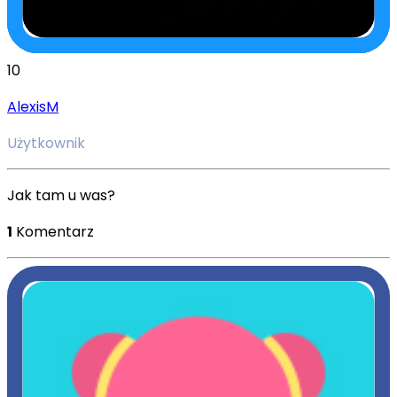
10
AlexisM
Użytkownik
Jak tam u was?
1
Komentarz