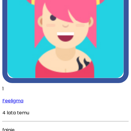
1
Feeligma
4 lata temu
fajnie