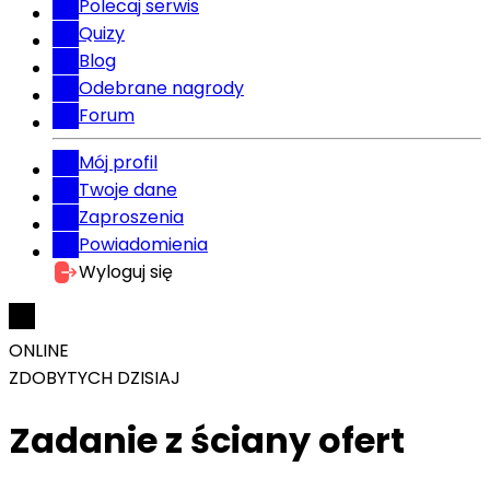
Polecaj serwis
Quizy
Blog
Odebrane nagrody
Forum
Mój profil
Twoje dane
Zaproszenia
Powiadomienia
Wyloguj się
ONLINE
ZDOBYTYCH DZISIAJ
Zadanie z ściany ofert