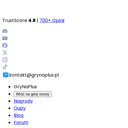
TrustScore
4.8
|
700+ Opinii
kontakt@grynaplus.pl
GryNaPlus
Wróć na górę strony
Nagrody
Quizy
Blog
Forum