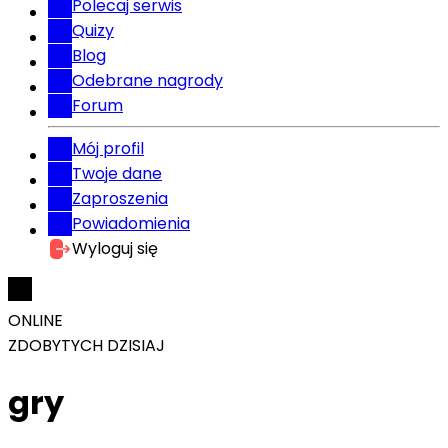
Polecaj serwis
Quizy
Blog
Odebrane nagrody
Forum
Mój profil
Twoje dane
Zaproszenia
Powiadomienia
Wyloguj się
ONLINE
ZDOBYTYCH DZISIAJ
gry