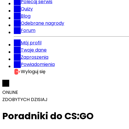
Polecaj serwis
Quizy
Blog
Odebrane nagrody
Forum
Mój profil
Twoje dane
Zaproszenia
Powiadomienia
Wyloguj się
ONLINE
ZDOBYTYCH DZISIAJ
Poradniki do CS:GO