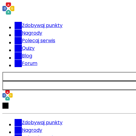
Zdobywaj punkty
Nagrody
Polecaj serwis
Quizy
Blog
Forum
Zdobywaj punkty
Nagrody