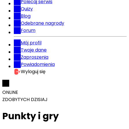
Polecaj serwis
Quizy
Blog
Odebrane nagrody
Forum
Mój profil
Twoje dane
Zaproszenia
Powiadomienia
Wyloguj się
ONLINE
ZDOBYTYCH DZISIAJ
Punkty i gry