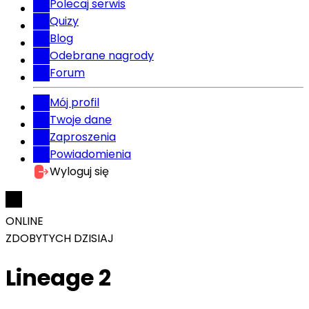
Polecaj serwis
Quizy
Blog
Odebrane nagrody
Forum
Mój profil
Twoje dane
Zaproszenia
Powiadomienia
Wyloguj się
ONLINE
ZDOBYTYCH DZISIAJ
Lineage 2