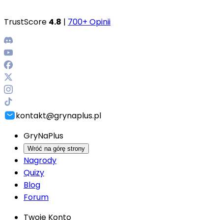
TrustScore
4.8
|
700+ Opinii
kontakt@grynaplus.pl
GryNaPlus
Wróć na górę strony
Nagrody
Quizy
Blog
Forum
Twoje Konto