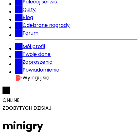
Polecaj serwis
Quizy
Blog
Odebrane nagrody
Forum
Mój profil
Twoje dane
Zaproszenia
Powiadomienia
Wyloguj się
ONLINE
ZDOBYTYCH DZISIAJ
minigry