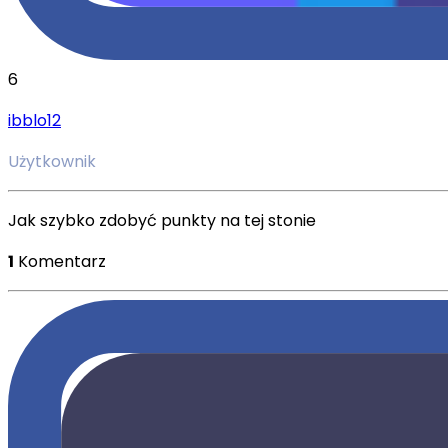
6
ibblo12
Użytkownik
Jak szybko zdobyć punkty na tej stonie
1
Komentarz