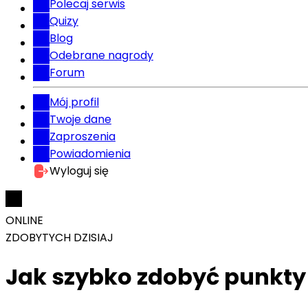
Polecaj serwis
Quizy
Blog
Odebrane nagrody
Forum
Mój profil
Twoje dane
Zaproszenia
Powiadomienia
Wyloguj się
ONLINE
ZDOBYTYCH DZISIAJ
Jak szybko zdobyć punkty