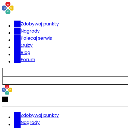
Zdobywaj punkty
Nagrody
Polecaj serwis
Quizy
Blog
Forum
Zdobywaj punkty
Nagrody