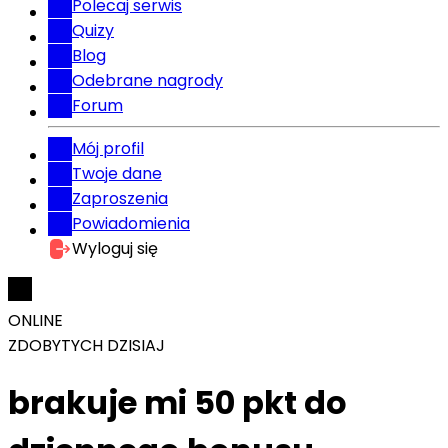
Polecaj serwis
Quizy
Blog
Odebrane nagrody
Forum
Mój profil
Twoje dane
Zaproszenia
Powiadomienia
Wyloguj się
ONLINE
ZDOBYTYCH DZISIAJ
brakuje mi 50 pkt do