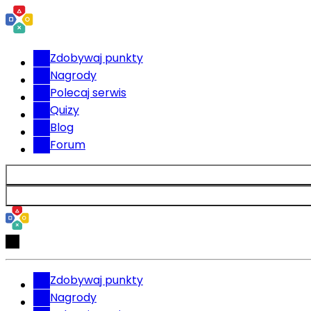
Zdobywaj punkty
Nagrody
Polecaj serwis
Quizy
Blog
Forum
Zdobywaj punkty
Nagrody