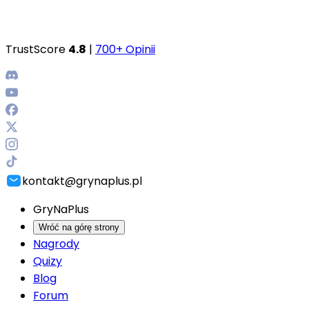
TrustScore
4.8
|
700+ Opinii
kontakt@grynaplus.pl
GryNaPlus
Wróć na górę strony
Nagrody
Quizy
Blog
Forum