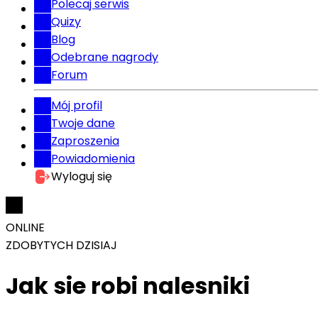
Polecaj serwis
Quizy
Blog
Odebrane nagrody
Forum
Mój profil
Twoje dane
Zaproszenia
Powiadomienia
Wyloguj się
ONLINE
ZDOBYTYCH DZISIAJ
Jak sie robi nalesniki