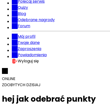
Polecaj serwis
Quizy
Blog
Odebrane nagrody
Forum
Mój profil
Twoje dane
Zaproszenia
Powiadomienia
Wyloguj się
ONLINE
ZDOBYTYCH DZISIAJ
hej jak odebrać punkty