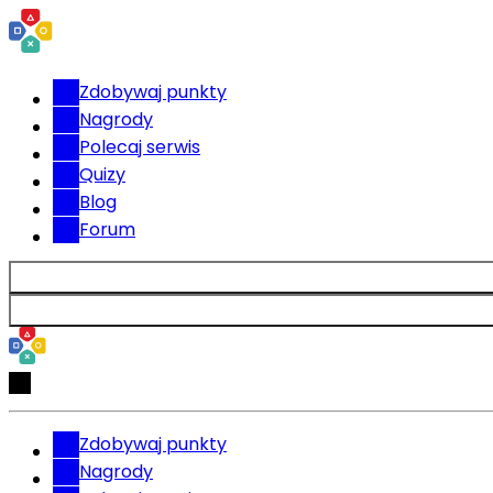
Zdobywaj punkty
Nagrody
Polecaj serwis
Quizy
Blog
Forum
Zdobywaj punkty
Nagrody