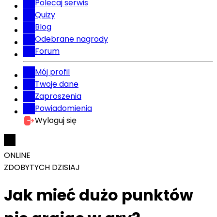
Polecaj serwis
Quizy
Blog
Odebrane nagrody
Forum
Mój profil
Twoje dane
Zaproszenia
Powiadomienia
Wyloguj się
ONLINE
ZDOBYTYCH DZISIAJ
Jak mieć dużo punktów