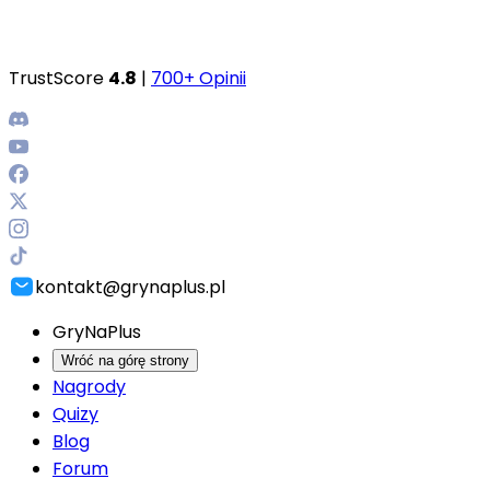
TrustScore
4.8
|
700+ Opinii
kontakt@grynaplus.pl
GryNaPlus
Wróć na górę strony
Nagrody
Quizy
Blog
Forum