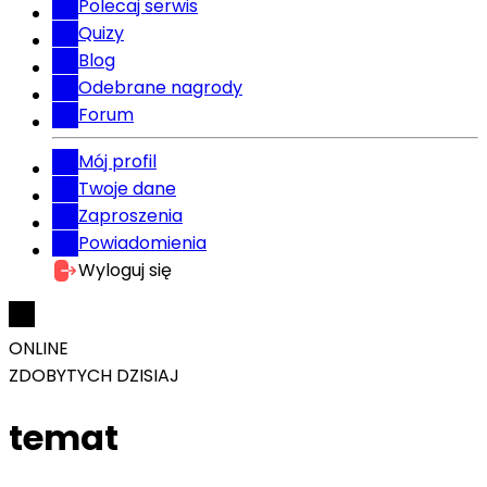
Polecaj serwis
Quizy
Blog
Odebrane nagrody
Forum
Mój profil
Twoje dane
Zaproszenia
Powiadomienia
Wyloguj się
ONLINE
ZDOBYTYCH DZISIAJ
temat