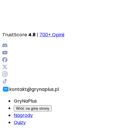
TrustScore
4.8
|
700+ Opinii
kontakt@grynaplus.pl
GryNaPlus
Wróć na górę strony
Nagrody
Quizy