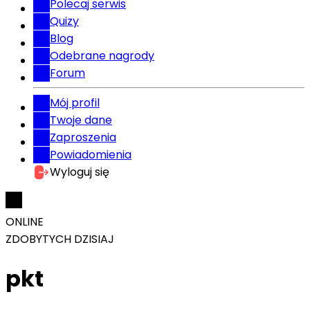
Polecaj serwis
Quizy
Blog
Odebrane nagrody
Forum
Mój profil
Twoje dane
Zaproszenia
Powiadomienia
Wyloguj się
ONLINE
ZDOBYTYCH DZISIAJ
pkt