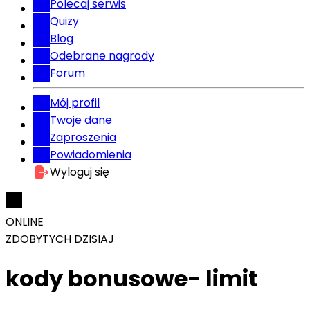
Polecaj serwis
Quizy
Blog
Odebrane nagrody
Forum
Mój profil
Twoje dane
Zaproszenia
Powiadomienia
Wyloguj się
ONLINE
ZDOBYTYCH DZISIAJ
kody bonusowe- limit