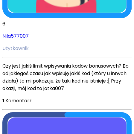
6
Nila577007
Użytkownik
Czy jest jakiś limit wpisywania kodów bonusowych? Bo
od jakiegoś czasu jak wpisuję jakiś kod (który u innych
działa) to mi pokazuje, że taki kod nie istnieje :[ Przy
okazji, mój kod to jotka007
1
Komentarz