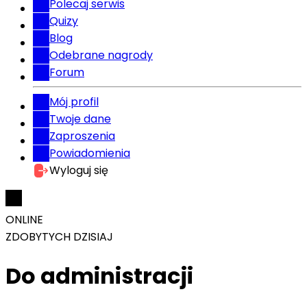
Polecaj serwis
Quizy
Blog
Odebrane nagrody
Forum
Mój profil
Twoje dane
Zaproszenia
Powiadomienia
Wyloguj się
ONLINE
ZDOBYTYCH DZISIAJ
Do administracji