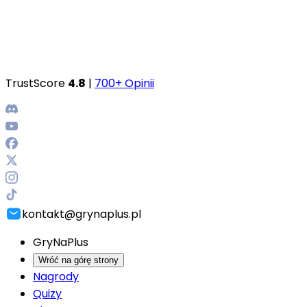
TrustScore
4.8
|
700+ Opinii
kontakt@grynaplus.pl
GryNaPlus
Wróć na górę strony
Nagrody
Quizy