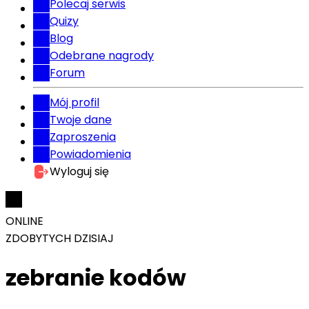
Polecaj serwis
Quizy
Blog
Odebrane nagrody
Forum
Mój profil
Twoje dane
Zaproszenia
Powiadomienia
Wyloguj się
ONLINE
ZDOBYTYCH DZISIAJ
zebranie kodów