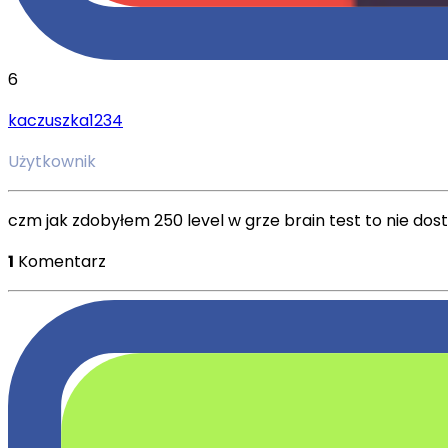
6
kaczuszka1234
Użytkownik
czm jak zdobyłem 250 level w grze brain test to nie do
1
Komentarz