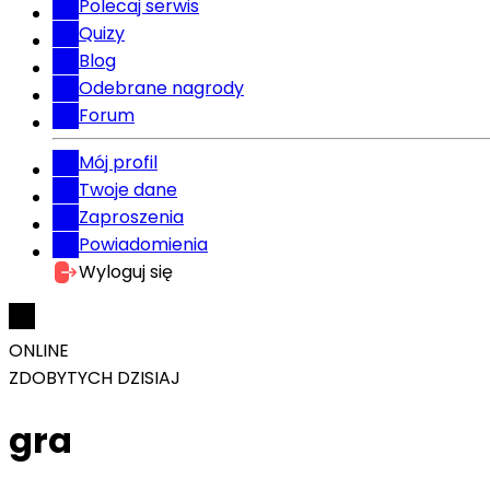
Polecaj serwis
Quizy
Blog
Odebrane nagrody
Forum
Mój profil
Twoje dane
Zaproszenia
Powiadomienia
Wyloguj się
ONLINE
ZDOBYTYCH DZISIAJ
gra