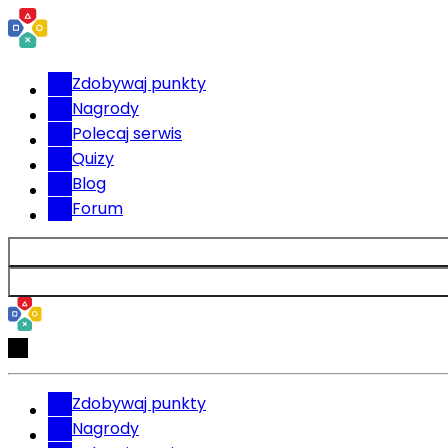
Zdobywaj punkty
Nagrody
Polecaj serwis
Quizy
Blog
Forum
Zdobywaj punkty
Nagrody