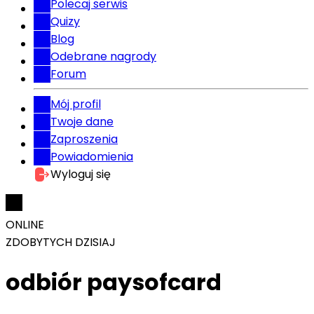
Polecaj serwis
Quizy
Blog
Odebrane nagrody
Forum
Mój profil
Twoje dane
Zaproszenia
Powiadomienia
Wyloguj się
ONLINE
ZDOBYTYCH DZISIAJ
odbiór paysofcard