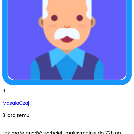
11
MasalaCzaj
3 lata temu
tak może przyjść szybciej , maksymalnie do 72h na