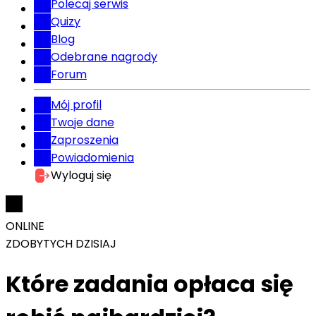
Polecaj serwis
Quizy
Blog
Odebrane nagrody
Forum
Mój profil
Twoje dane
Zaproszenia
Powiadomienia
Wyloguj się
ONLINE
ZDOBYTYCH DZISIAJ
Które zadania opłaca się