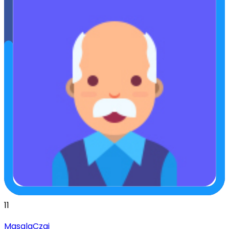
11
MasalaCzaj