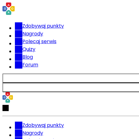
Zdobywaj punkty
Nagrody
Polecaj serwis
Quizy
Blog
Forum
Zdobywaj punkty
Nagrody