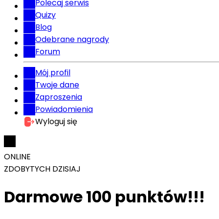
Polecaj serwis
Quizy
Blog
Odebrane nagrody
Forum
Mój profil
Twoje dane
Zaproszenia
Powiadomienia
Wyloguj się
ONLINE
ZDOBYTYCH DZISIAJ
Darmowe 100 punktów!!!