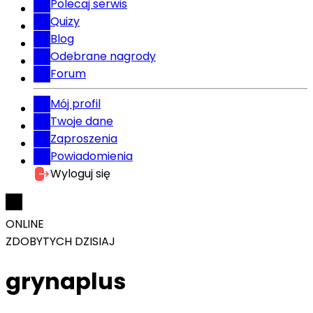
Polecaj serwis
Quizy
Blog
Odebrane nagrody
Forum
Mój profil
Twoje dane
Zaproszenia
Powiadomienia
Wyloguj się
ONLINE
ZDOBYTYCH DZISIAJ
grynaplus