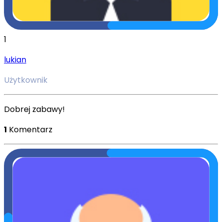
1
lukian
Użytkownik
Dobrej zabawy!
1
Komentarz