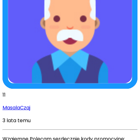
11
MasalaCzaj
3 lata temu
Wzajemne Polecam serdecznie kody promocyjne: