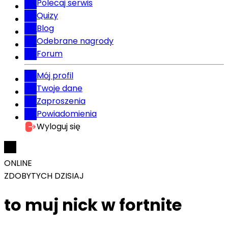
Polecaj serwis
Quizy
Blog
Odebrane nagrody
Forum
Mój profil
Twoje dane
Zaproszenia
Powiadomienia
Wyloguj się
ONLINE
ZDOBYTYCH DZISIAJ
to muj nick w fortnite