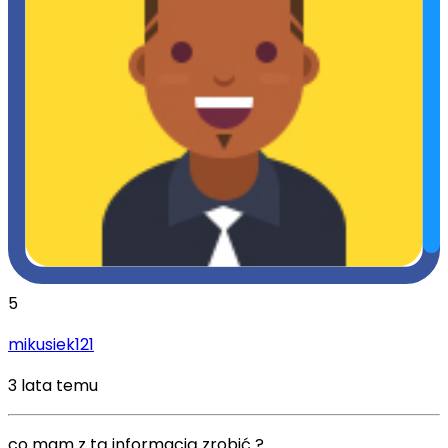
5
mikusiek121
3 lata temu
co mam z tą informacją zrobić ?