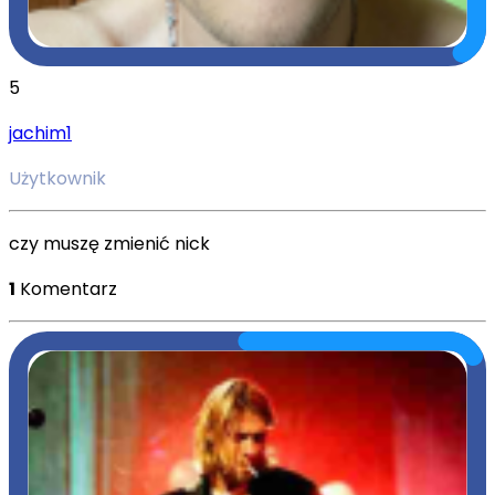
5
jachim1
Użytkownik
czy muszę zmienić nick
1
Komentarz