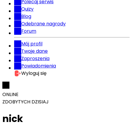
Polecaj serwis
Quizy
Blog
Odebrane nagrody
Forum
Mój profil
Twoje dane
Zaproszenia
Powiadomienia
Wyloguj się
ONLINE
ZDOBYTYCH DZISIAJ
nick