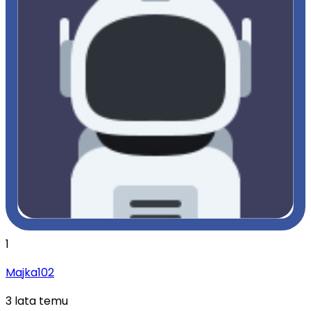
1
Majka102
3 lata temu