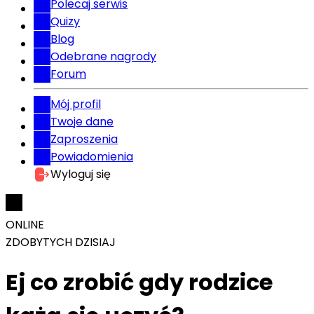
Polecaj serwis
Quizy
Blog
Odebrane nagrody
Forum
Mój profil
Twoje dane
Zaproszenia
Powiadomienia
Wyloguj się
ONLINE
ZDOBYTYCH DZISIAJ
Ej co zrobić gdy rodzice