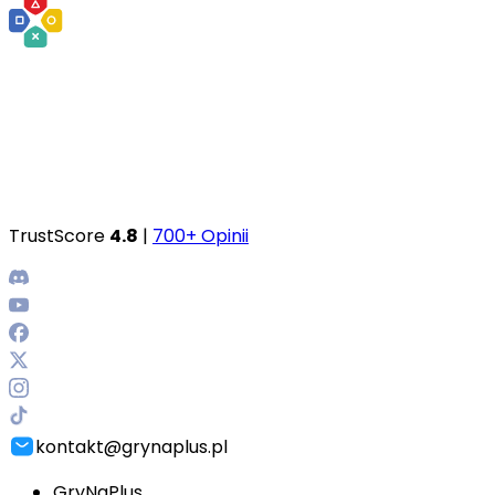
TrustScore
4.8
|
700+ Opinii
kontakt@grynaplus.pl
GryNaPlus