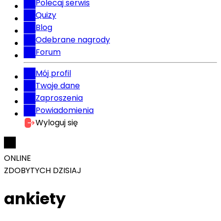
Polecaj serwis
Quizy
Blog
Odebrane nagrody
Forum
Mój profil
Twoje dane
Zaproszenia
Powiadomienia
Wyloguj się
ONLINE
ZDOBYTYCH DZISIAJ
ankiety