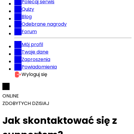
Polecaj serwis
Quizy
Blog
Odebrane nagrody
Forum
Mój profil
Twoje dane
Zaproszenia
Powiadomienia
Wyloguj się
ONLINE
ZDOBYTYCH DZISIAJ
Jak skontaktować się z