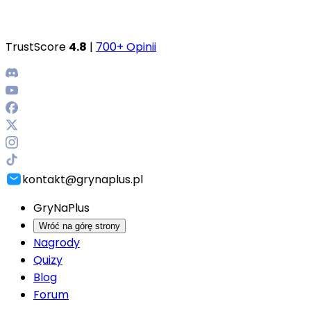
TrustScore
4.8
|
700+ Opinii
kontakt@grynaplus.pl
GryNaPlus
Wróć na górę strony
Nagrody
Quizy
Blog
Forum