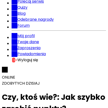
Polecaj serwis
Quizy
Blog
Odebrane nagrody
Forum
Mój profil
Twoje dane
Zaproszenia
Powiadomienia
Wyloguj się
ONLINE
ZDOBYTYCH DZISIAJ
Czy, ktoś wie?: Jak szybko