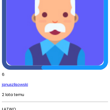
6
januszlisowski
2 lata temu
ŁATWO