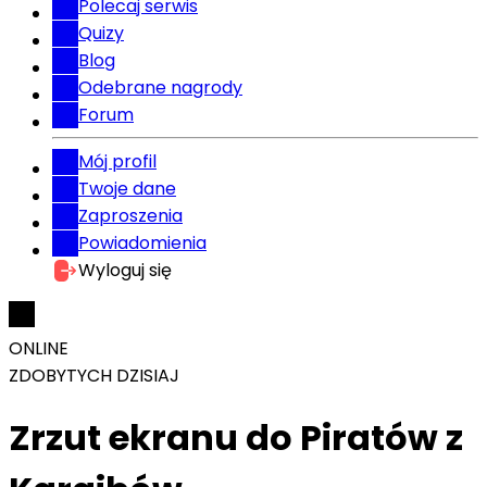
Polecaj serwis
Quizy
Blog
Odebrane nagrody
Forum
Mój profil
Twoje dane
Zaproszenia
Powiadomienia
Wyloguj się
ONLINE
ZDOBYTYCH DZISIAJ
Zrzut ekranu do Piratów z